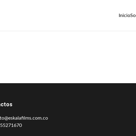
Inicio
So
actos
to@eskalafilms.com.co
155271670