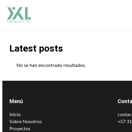
Saltar
al
contenido
Latest posts
No se han encontrado resultados.
Menú
Cont
Inicio
contac
Sobre Nosotros
+57 3
Proyectos