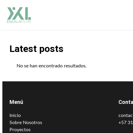
Saltar
al
contenido
Latest posts
No se han encontrado resultados.
Menú
Cont
Inicio
contac
Sobre Nosotros
+57 3
Proyectos