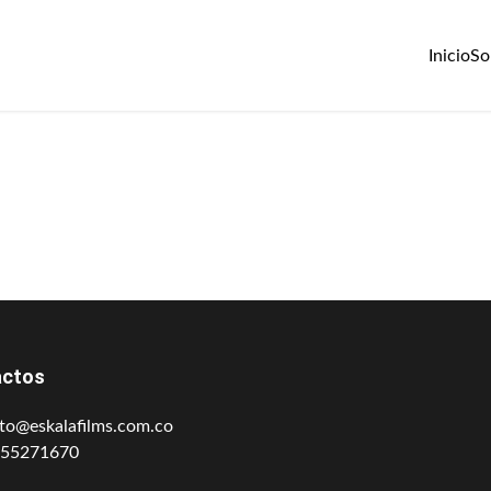
Inicio
So
actos
to@eskalafilms.com.co
155271670